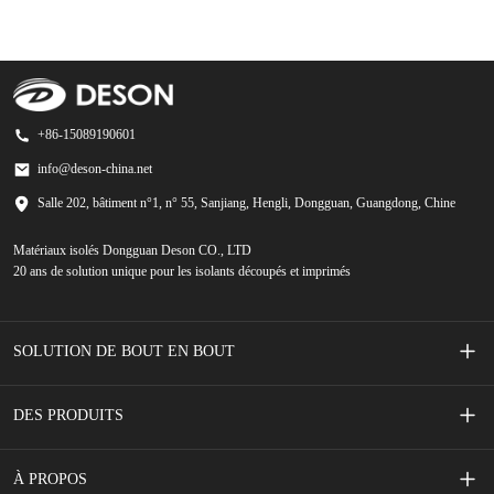
+86-15089190601
info@deson-china.net
Salle 202, bâtiment n°1, n° 55, Sanjiang, Hengli, Dongguan, Guangdong, Chine
Matériaux isolés Dongguan Deson CO., LTD
20 ans de solution unique pour les isolants découpés et imprimés
SOLUTION DE BOUT EN BOUT
Interrupteurs à membrane sérigraphiés
DES PRODUITS
Accessoires de téléphonie mobile
Ruban adhésif
À PROPOS