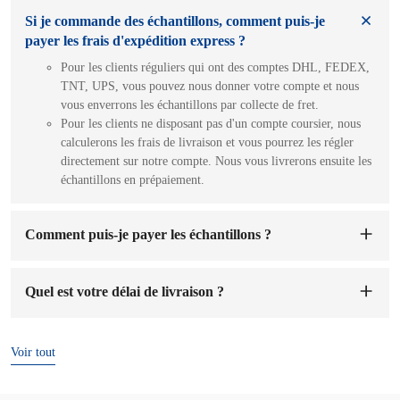
Si je commande des échantillons, comment puis-je
payer les frais d'expédition express ?
Pour les clients réguliers qui ont des comptes DHL, FEDEX,
TNT, UPS, vous pouvez nous donner votre compte et nous
vous enverrons les échantillons par collecte de fret.
Pour les clients ne disposant pas d'un compte coursier, nous
calculerons les frais de livraison et vous pourrez les régler
directement sur notre compte. Nous vous livrerons ensuite les
échantillons en prépaiement.
Comment puis-je payer les échantillons ?
Vous pouvez payer sur le compte de notre entreprise. Dès
réception du paiement, nous organiserons la fabrication
Quel est votre délai de livraison ?
d'échantillons. Le délai de préparation est de 1 à 7 jours
ouvrés.
Le délai de livraison est
de 7 à 15 jours
après confirmation
de la commande et de l'acompte.
Voir tout