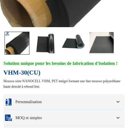
Solution unique pour les besoins de fabrication d’isolation !
VHM-30(CU)
Mousse série NANOCELL VHM, PET intégré formant une fine mousse polyuréthane
haute densité à rebond lent.
Personnalisation
Personnalisation basée sur vos échantillons ou dessins de conception.
MOQ et simples
Les options de personnalisation complètes incluent les couleurs, les tailles, les
formes, les options d'emballage et le logo.