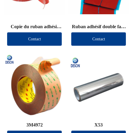
Copie du ruban adhésif
Ruban adhésif double face
double face VHB (autre
VHB (autre marque)
Contact
Contact
marque)
3M4972
X53