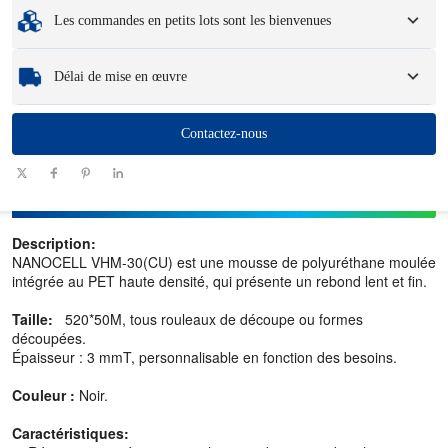
Quantité minimum de commande
:
1 unité.
Les commandes en petits lots sont les bienvenues
Échantillons
: Les échantillons disponibles et personnalisés peuvent entraîner
des frais et des frais de logistique.
Que vous ayez besoin d’une seule pièce ou de quelques centaines, nous
Délai de mise en œuvre
pouvons vous aider à obtenir les produits dont vous avez besoin rapidement et
efficacement.
Quantité
Contactez-nous
1100
101 - 1000
1001 - 10000
> 10000
(pièces)
Délai (jours)
7-10
10-12
12-15
A négocier
Description:
NANOCELL VHM-30(CU) est une mousse de polyuréthane moulée
intégrée au PET haute densité, qui présente un rebond lent et fin.
Taille:
520*50M, tous rouleaux de découpe ou formes
découpées.
Épaisseur : 3 mmT, personnalisable en fonction des besoins.
Couleur :
Noir.
Caractéristiques: