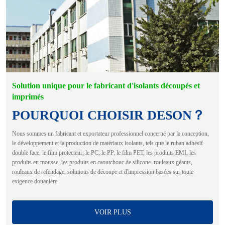
Solution unique pour le fabricant d'isolants découpés et
imprimés
POURQUOI CHOISIR DESON？
Nous sommes un fabricant et exportateur professionnel concerné par la conception,
le développement et la production de matériaux isolants, tels que le ruban adhésif
double face, le film protecteur, le PC, le PP, le film PET, les produits EMI, les
produits en mousse, les produits en caoutchouc de silicone. rouleaux géants,
rouleaux de refendage, solutions de découpe et d'impression basées sur toute
exigence douanière.
VOIR PLUS