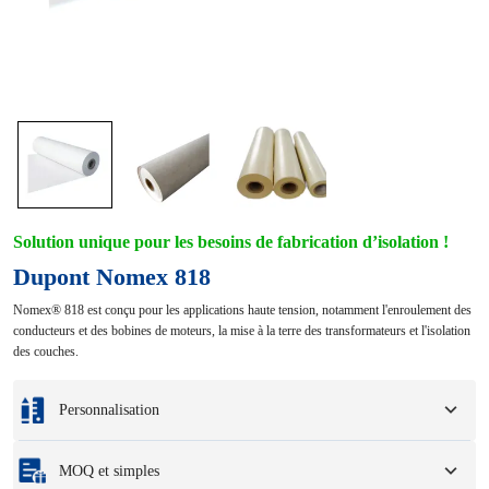
Solution unique pour les besoins de fabrication d’isolation !
Dupont Nomex 818
Nomex® 818 est conçu pour les applications haute tension, notamment l'enroulement des
conducteurs et des bobines de moteurs, la mise à la terre des transformateurs et l'isolation
des couches.
Personnalisation
Personnalisation basée sur vos échantillons ou dessins de conception.
MOQ et simples
Les options de personnalisation complètes incluent les couleurs, les tailles, les