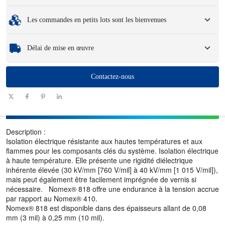
formes, les options d'emballage et le logo.
Quantité minimum de commande
:
1 unité.
Les commandes en petits lots sont les bienvenues
Échantillons
: Les échantillons disponibles et personnalisés peuvent entraîner
des frais et des frais de logistique.
Que vous ayez besoin d’une seule pièce ou de quelques centaines, nous
Délai de mise en œuvre
pouvons vous aider à obtenir les produits dont vous avez besoin rapidement et
efficacement.
Quantité
Contactez-nous
1100
101 - 1000
1001 - 10000
> 10000
(pièces)
Délai (jours)
7-10
10-12
12-15
A négocier
Description :
Isolation électrique résistante aux hautes températures et aux
flammes pour les composants clés du système. Isolation électrique
à haute température. Elle présente une rigidité diélectrique
inhérente élevée (30 kV/mm [760 V/mil] à 40 kV/mm [1 015 V/mil]),
mais peut également être facilement imprégnée de vernis si
nécessaire. Nomex® 818 offre une endurance à la tension accrue
par rapport au Nomex® 410.
Nomex® 818 est disponible dans des épaisseurs allant de 0,08
mm (3 mil) à 0,25 mm (10 mil).