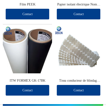
Film PEEK
Papier isolant électrique Nomex
DMD 6641 NMN Papier isolant
Contact
Contact
aramide Nomex
ITW FORMEX GK-17BK
Tissu conducteur de blindage
découpé
Contact
Contact