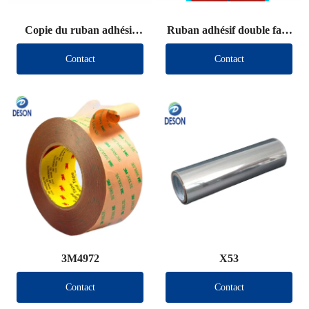
Copie du ruban adhésif
Ruban adhésif double face
double face VHB (autre
VHB (autre marque)
Contact
Contact
marque)
3M4972
X53
Contact
Contact