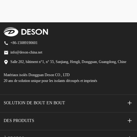
+86-15089190601
info@deson-china.net
Salle 202, bâtiment n°1, n° 55, Sanjiang, Hengli, Dongguan, Guangdong, Chine
Matériaux isolés Dongguan Deson CO., LTD
20 ans de solution unique pour les isolants découpés et imprimés
SOLUTION DE BOUT EN BOUT
Interrupteurs à membrane sérigraphiés
DES PRODUITS
Accessoires de téléphonie mobile