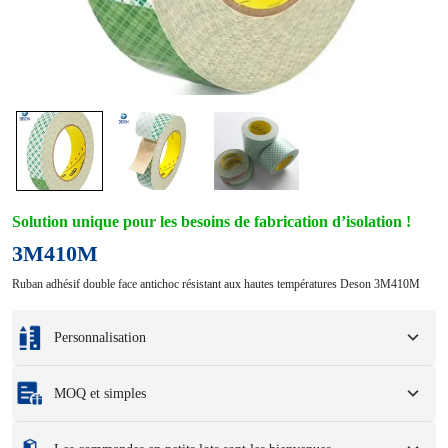
Solution unique pour les besoins de fabrication d’isolation !
3M410M
Ruban adhésif double face antichoc résistant aux hautes températures Deson 3M410M
Personnalisation
Personnalisation basée sur vos échantillons ou dessins de conception.
MOQ et simples
Les options de personnalisation complètes incluent les couleurs, les tailles, les
formes, les options d'emballage et le logo.
Quantité minimum de commande
:
1 unité.