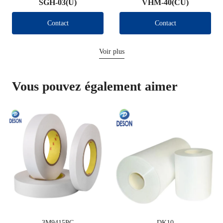
SGH-03(U)
VHM-40(CU)
Contact
Contact
Voir plus
Vous pouvez également aimer
3M9415PC
DK10