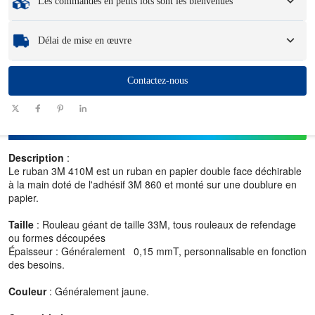
Les commandes en petits lots sont les bienvenues
Échantillons
: Les échantillons disponibles et personnalisés peuvent entraîner
des frais et des frais de logistique.
Que vous ayez besoin d’une seule pièce ou de quelques centaines, nous
Délai de mise en œuvre
pouvons vous aider à obtenir les produits dont vous avez besoin rapidement et
efficacement.
Quantité
Contactez-nous
1100
101 - 1000
1001 - 10000
> 10000
(pièces)
Délai (jours)
7-10
10-12
12-15
A négocier
Description
:
Le ruban 3M 410M est un ruban en papier double face déchirable
à la main doté de l'adhésif 3M 860 et monté sur une doublure en
papier.
Taille
: Rouleau géant de taille 33M, tous rouleaux de refendage
ou formes découpées
Épaisseur : Généralement 0,15 mmT, personnalisable en fonction
des besoins.
Couleur
: Généralement jaune.