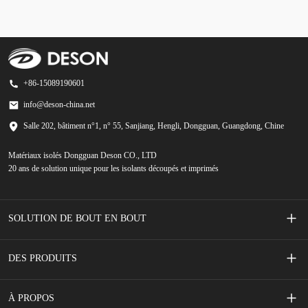
+86-15089190601
info@deson-china.net
Salle 202, bâtiment n°1, n° 55, Sanjiang, Hengli, Dongguan, Guangdong, Chine
Matériaux isolés Dongguan Deson CO., LTD
20 ans de solution unique pour les isolants découpés et imprimés
SOLUTION DE BOUT EN BOUT
Interrupteurs à membrane sérigraphiés
DES PRODUITS
Accessoires de téléphonie mobile
Ruban adhésif
À PROPOS