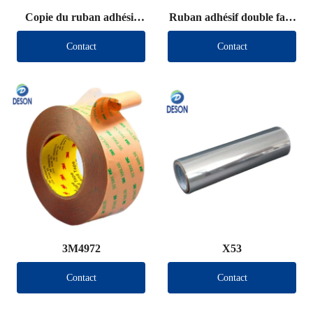
Copie du ruban adhésif
Ruban adhésif double face
double face VHB (autre
VHB (autre marque)
Contact
Contact
marque)
3M4972
X53
Contact
Contact