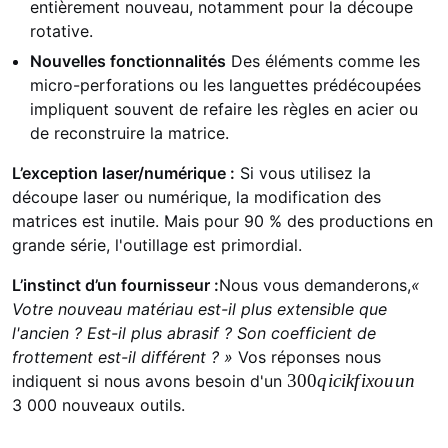
entièrement nouveau, notamment pour la découpe
rotative.
Nouvelles fonctionnalités
Des éléments comme les
micro-perforations ou les languettes prédécoupées
impliquent souvent de refaire les règles en acier ou
de reconstruire la matrice.
L’exception laser/numérique :
Si vous utilisez la
découpe laser ou numérique, la modification des
matrices est inutile. Mais pour 90 % des productions en
grande série, l'outillage est primordial.
L’instinct d’un fournisseur :
Nous vous demanderons,
«
Votre nouveau matériau est-il plus extensible que
l'ancien ? Est-il plus abrasif ? Son coefficient de
frottement est-il différent ? »
Vos réponses nous
3
300
q
ici
k
f
ix
ou
un
indiquent si nous avons besoin d'un
0
3 000 nouveaux outils.
0