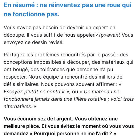
q
En résumé : ne réinventez pas une roue qui
u
ne fonctionne pas.
i
c
Vous n’avez pas besoin de devenir un expert en
k
découpe. Il vous suffit de nous appeler.</p>
avant
Vous
f
envoyez ce dessin révisé.
i
x
Partagez les problèmes rencontrés par le passé : des
o
conceptions impossibles à découper, des matériaux qui
r
ont bougé, des tolérances que personne n’a pu
a
respecter. Notre équipe a rencontré des milliers de
défis similaires. Nous pouvons souvent affirmer :
«
Essayez plutôt ce contour »,
ou
« Ce matériau ne
fonctionnera jamais dans une filière rotative ; voici trois
alternatives. »
Vous économisez de l'argent. Vous obtenez une
meilleure pièce. Et vous évitez le moment où vous vous
demandez « Pourquoi personne ne me l'a dit ? »